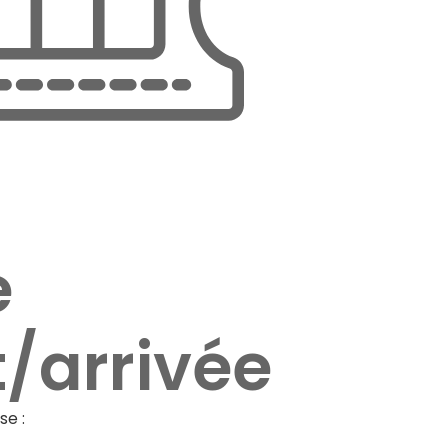
e
/arrivée
se :