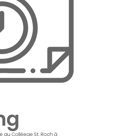
ng
le au Collèege St. Roch à