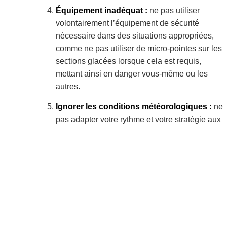
Équipement inadéquat :
ne pas utiliser
volontairement l’équipement de sécurité
nécessaire dans des situations appropriées,
comme ne pas utiliser de micro-pointes sur les
sections glacées lorsque cela est requis,
mettant ainsi en danger vous-même ou les
autres.
Ignorer les conditions météorologiques :
ne
pas adapter votre rythme et votre stratégie aux
conditions météorologiques dangereuses,
comme continuer à une vitesse dangereuse
pendant un voile blanc ou un blizzard.
Ignorer les règles de circulation :
ne pas
respecter le code de la route lorsque le
parcours croise des voies publiques. Cela
comprend, sans s’y limiter :