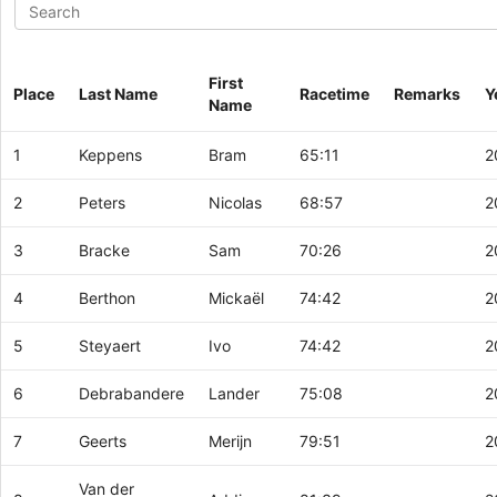
First
Place
Last Name
Racetime
Remarks
Y
Name
1
Keppens
Bram
65:11
2
2
Peters
Nicolas
68:57
2
3
Bracke
Sam
70:26
2
4
Berthon
Mickaël
74:42
2
5
Steyaert
Ivo
74:42
2
6
Debrabandere
Lander
75:08
2
7
Geerts
Merijn
79:51
2
Van der