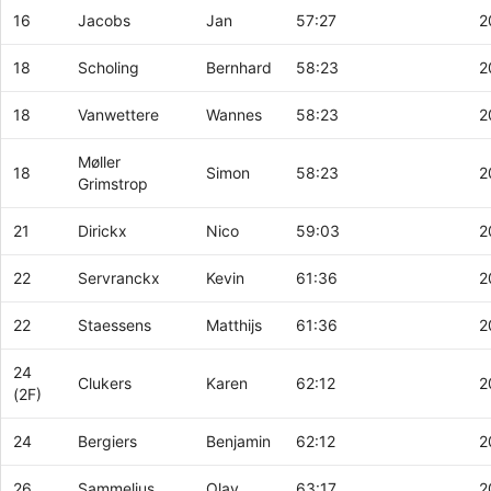
16
Jacobs
Jan
57:27
2
18
Scholing
Bernhard
58:23
2
18
Vanwettere
Wannes
58:23
2
Møller
18
Simon
58:23
2
Grimstrop
21
Dirickx
Nico
59:03
2
22
Servranckx
Kevin
61:36
2
22
Staessens
Matthijs
61:36
2
24
Clukers
Karen
62:12
2
(2F)
24
Bergiers
Benjamin
62:12
2
26
Sammelius
Olav
63:17
2