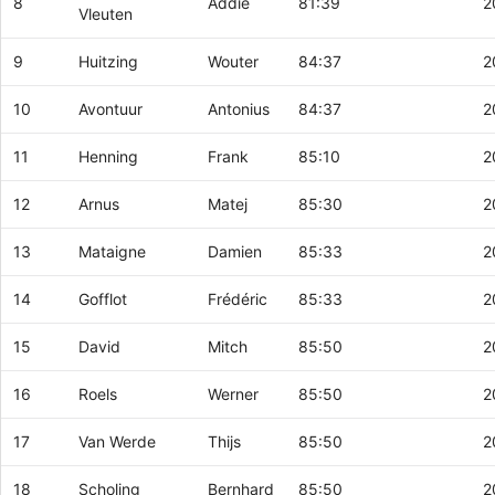
8
Addie
81:39
2
Vleuten
9
Huitzing
Wouter
84:37
2
10
Avontuur
Antonius
84:37
2
11
Henning
Frank
85:10
2
12
Arnus
Matej
85:30
2
13
Mataigne
Damien
85:33
2
14
Gofflot
Frédéric
85:33
2
15
David
Mitch
85:50
2
16
Roels
Werner
85:50
2
17
Van Werde
Thijs
85:50
2
18
Scholing
Bernhard
85:50
2