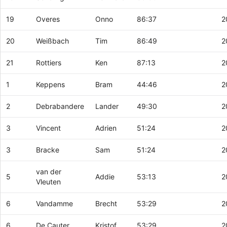
19
Overes
Onno
86:37
2
20
Weißbach
Tim
86:49
2
21
Rottiers
Ken
87:13
2
1
Keppens
Bram
44:46
2
2
Debrabandere
Lander
49:30
2
3
Vincent
Adrien
51:24
2
3
Bracke
Sam
51:24
2
van der
5
Addie
53:13
2
Vleuten
6
Vandamme
Brecht
53:29
2
6
De Cauter
Kristof
53:29
2