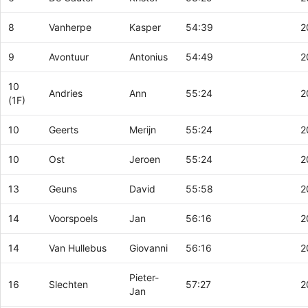
8
Vanherpe
Kasper
54:39
2
9
Avontuur
Antonius
54:49
2
10
Andries
Ann
55:24
2
(1F)
10
Geerts
Merijn
55:24
2
10
Ost
Jeroen
55:24
2
13
Geuns
David
55:58
2
14
Voorspoels
Jan
56:16
2
14
Van Hullebus
Giovanni
56:16
2
Pieter-
16
Slechten
57:27
2
Jan